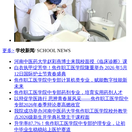
更多>
学校新闻
/ SCHOOL NEWS
河南中医药大学赵彩燕博士来我校面授《临床诊断》课
白衣执甲绽芳华！焦作职工医学院隆重举办 2026 年5月
12日国际护士节青春盛典
焦作职工医学院中专部计算机类专业，赋能数字技能新
未来
焦作职工医学院中专部药剂专业，培育实用药剂人才
以辩促学医路行 思辨青春展风采——焦作职工医学院中
专部2026年春季辩论赛高燃收官
我院成功举办河南中医药大学焦作职工医学院校外教学
点2026级新生开学典礼暨主干课程面
升学率87.7%！焦作职工医学院中专部护理专业，让初
中毕业生稳稳站上医护赛道